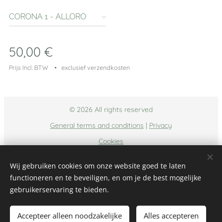
CORONA 1 - ALLORO
CON FIORI SECCHI
50,00
€
Prijs Incl. BTW
exclusief verzendkosten
© 2026 All rights reserved
General terms and conditions
|
Privacy
Cookies
Talen
Wij gebruiken cookies om onze website goed te laten
Nederlands
Italiano
English
functioneren en te beveiligen, en om je de best mogelijke
gebruikerservaring te bieden.
Toevoegen aan de winkelwagen
Accepteer alleen noodzakelijke
Alles accepteren