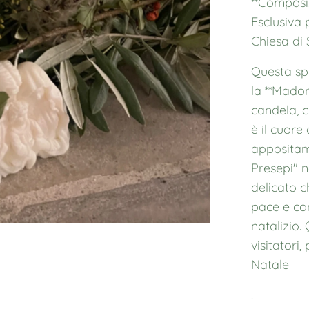
**Composi
Esclusiva 
Chiesa di 
Questa sp
la **Mado
candela, c
è il cuore
appositam
Presepi" n
delicato 
pace e con
natalizio
visitatori,
Natale
.