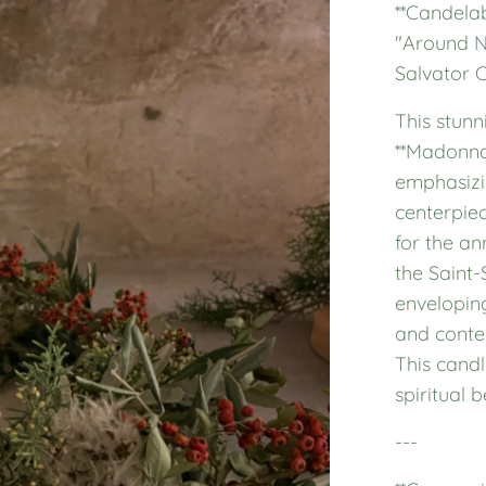
**Candela
"Around Na
Salvator C
This stunn
**Madonna 
emphasizi
centerpiec
for the an
the Saint-
envelopin
and contem
This candl
spiritual b
---