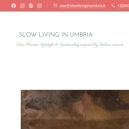
ciao@slowlivinginumbria.it
+3204
SLOW LIVING IN UMBRIA
Slow Flowers, Lifestyle & Spirituality inspired by Italian nature