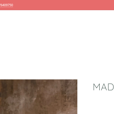
76409750
MAD