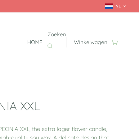
NL
Zoeken
HOME
Winkelwagen
NIA XXL
PEONIA XXL, the extra lager flower candle,
igh-quality soy wax. A delicate design that