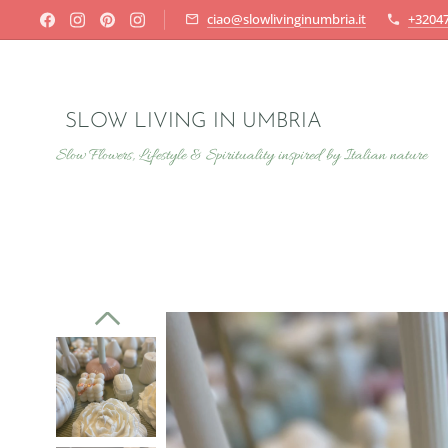
ciao@slowlivinginumbria.it
+3204
SLOW LIVING IN UMBRIA
Slow Flowers, Lifestyle & Spirituality inspired by Italian nature