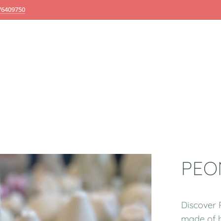
76409750
PEO
Discover 
made of h