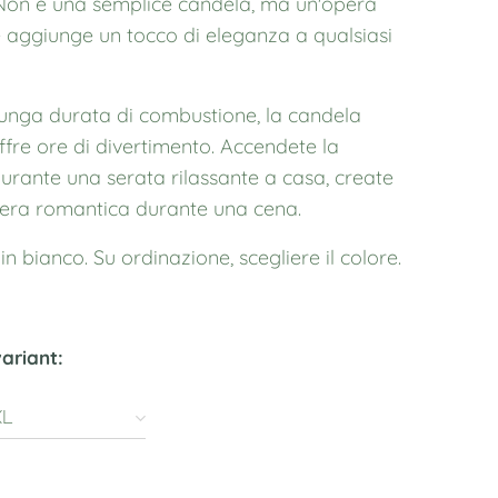
. Non è una semplice candela, ma un'opera
e aggiunge un tocco di eleganza a qualsiasi
.
unga durata di combustione, la candela
fre ore di divertimento. Accendete la
urante una serata rilassante a casa, create
era romantica durante una cena.
n bianco. Su ordinazione, scegliere il colore.
variant:
XL