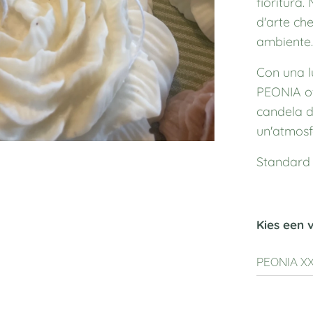
fioritura
d'arte ch
ambiente
Con una l
PEONIA of
candela d
un'atmosf
Standard i
Kies een 
PEONIA X