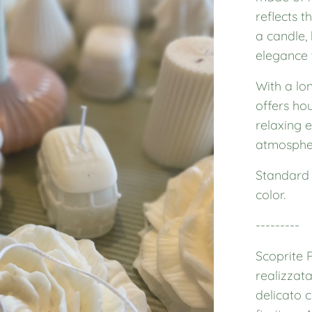
reflects t
a candle,
elegance 
With a lo
offers ho
relaxing 
atmospher
Standard 
color.
---------
Scoprite 
realizzata
delicato c