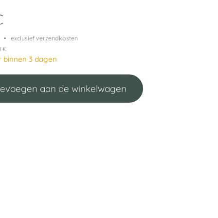
€
exclusief verzendkosten
0 €
r binnen 3 dagen
evoegen aan de winkelwagen