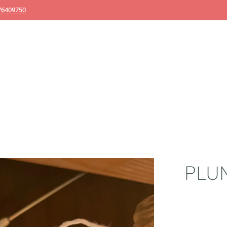
76409750
PLU