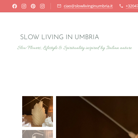
ciao@slowlivinginumbria.it
+3204
SLOW LIVING IN UMBRIA
Slow Flowers, Lifestyle & Spirituality inspired by Italian nature