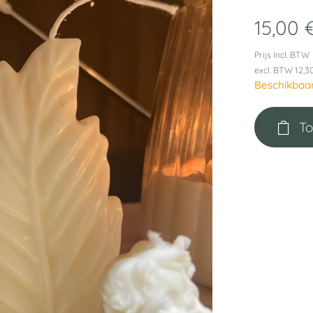
15,00
Prijs Incl. BTW
excl. BTW 12,3
Beschikbaa
To