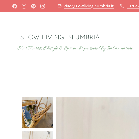
ciao@slowlivinginumbria.it
+3204
SLOW LIVING IN UMBRIA
Slow Flowers, Lifestyle & Spirituality inspired by Italian nature