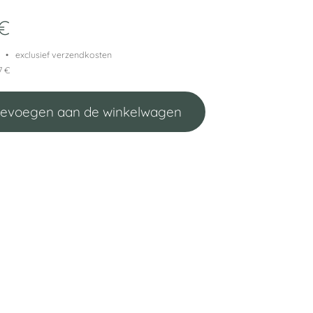
€
exclusief verzendkosten
7 €
evoegen aan de winkelwagen