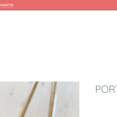
76409750
POR