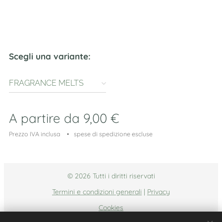
Scegli una variante:
FRAGRANCE MELTS
'DOLCI' XMAS EDITION
A partire da
9,00
€
Prezzo IVA inclusa
spese di spedizione escluse
© 2026 Tutti i diritti riservati
Termini e condizioni generali
|
Privacy
Cookies