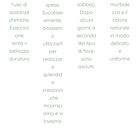
l'uso di
sabbia).
morbide
spessi.
sostanze
Dopo
zza e il
Successiv
chimiche.
alcuni
colore
amente,
Essiccazi
giorni, a
naturale
possiam
one
seconda
in modo
o
lenta =
del tipo
delicato
utilizzarli
bellezza
di fiore,
e
per
duratura
sono
uniforme
realizzar
🌿
asciutti.
🌸
e
splendid
e
creazioni
, che
incornici
amo e vi
inviamo