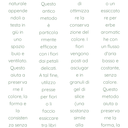
naturale
di
o un
Questo
appende
ottimizza
essiccato
antico
ndoli a
re la
re per
metodo
testa in
conserva
erbe
è
giù in
zione del
aromatic
particola
uno
colore. I
he con
rmente
spazio
fiori
un flusso
efficace
buio e
vengono
d'aria
con i fiori
ventilato.
posti ad
basso e
dai petali
Questo
asciugar
costante,
delicati.
aiuta a
e in
senza
A tal fine,
preserva
granuli di
calore.
utilizzo
rne il
gel di
Questo
presse
colore, la
silice
metodo
per fiori
forma e
(una
aiuta a
o li
la
sostanza
preserva
faccio
consisten
simile
rne la
essiccare
za senza
alla
forma, la
tra libri