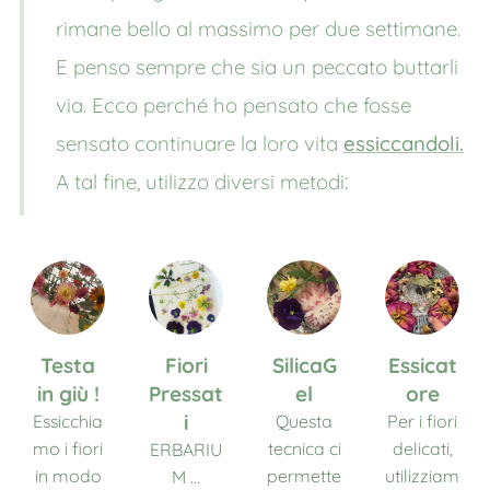
rimane bello al massimo per due settimane.
E penso sempre che sia un peccato buttarli
via. Ecco perché ho pensato che fosse
sensato continuare la loro vita
essiccandoli.
:
A tal fine, utilizzo diversi metodi
Testa
Fiori
SilicaG
Essicat
in giù !
Pressat
el
ore
i
Essicchia
Questa
Per i fiori
mo i fiori
tecnica ci
delicati,
ERBARIU
in modo
permette
utilizziam
M ...