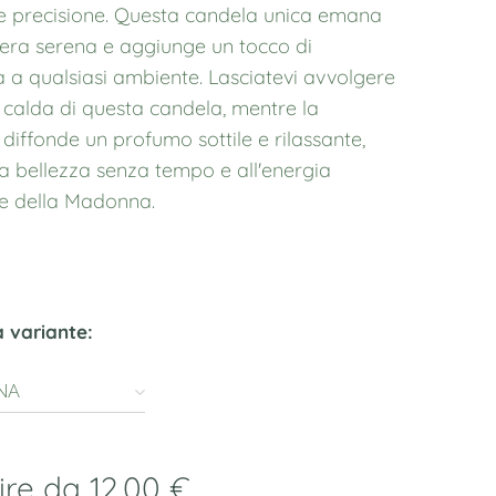
e precisione. Questa candela unica emana
era serena e aggiunge un tocco di
tà a qualsiasi ambiente. Lasciatevi avvolgere
e calda di questa candela, mentre la
diffonde un profumo sottile e rilassante,
la bellezza senza tempo e all'energia
e della Madonna.
a variante:
NA
tire da
12,00
€