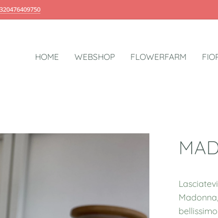
320476409750
HOME
WEBSHOP
FLOWERFARM
FIO
MAD
Lasciatev
Madonna, 
bellissim