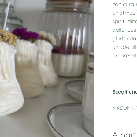
con cura 
un'atmosf
spirituali
dalla luc
ghirlanda 
un'ode al
amorevol
Scegli un
MADONNI
A par