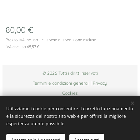
80,00
€
Prezzo IVA inclusa
spese di spedizione escluse
IVA esclusa 65,57 €
© 2026 Tutti i diritti riservati
Termini e condizioni generali
|
Privacy
Cookies
Lingue
Utilizziamo i cookie per consentire il corretto funzionamento
Nederlands
Italiano
English
e la sicurezza del nostro sito web e per offrirti la migliore
esperienza utente possibile.
Aggiungi al carrello